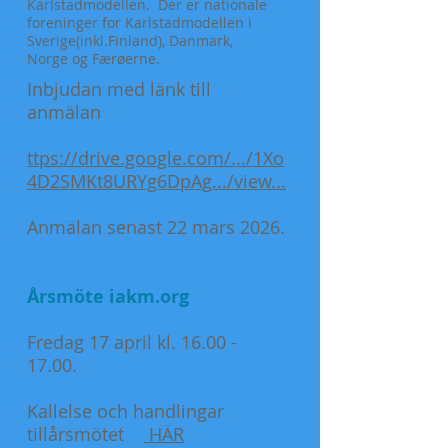
Karlstadmodellen. Der er nationale
foreninger for Karlstadmodellen i
Sverige(inkl.Finland), Danmark,
Norge og Færøerne.
Inbjudan med länk till
anmälan
ttps://drive.google.com/.../1Xo
4D2SMKt8URYg6DpAg.../view...
Anmälan senast 22 mars 2026.
Årsmöte iakm.org
Fredag 17 april kl. 16.00 -
17.00.
Kallelse och handlingar
tillårsmötet
HÄR